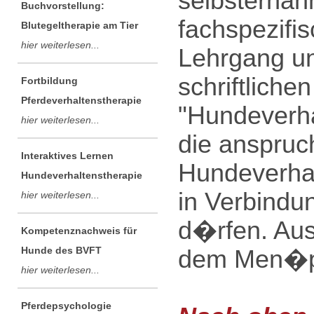
selbsternan
Buchvorstellung:
fachspezifi
Blutegeltherapie am Tier
hier weiterlesen...
Lehrgang un
schriftliche
Fortbildung
Pferdeverhaltenstherapie
"Hundeverha
hier weiterlesen...
die anspruch
Interaktives Lernen
Hundeverhal
Hundeverhaltenstherapie
in Verbindu
hier weiterlesen...
d�rfen. Aus
Kompetenznachweis für
Hunde des BVFT
dem Men�pu
hier weiterlesen...
Pferdepsychologie