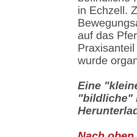
in Echzell.
Bewegungsa
auf das Pfe
Praxisanteil
wurde organ
Eine "klei
"bildliche
Herunterla
Nach oben .