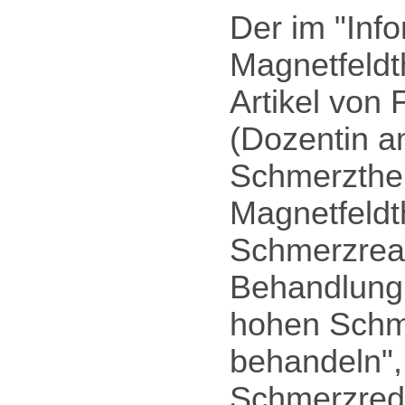
Der im "Inf
Magnetfeldth
Artikel von
(Dozentin am
Schmerzther
Magnetfeldt
Schmerzreak
Behandlung 
hohen Schme
behandeln",
Schmerzredu