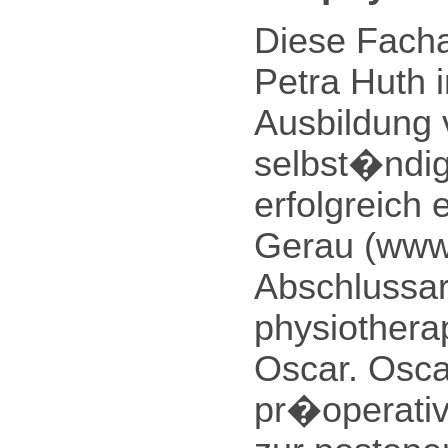
Diese Facha
Petra Huth 
Ausbildung v
selbst�ndig
erfolgreich 
Gerau (www.t
Abschlussar
physiothera
Oscar. Osca
pr�operati