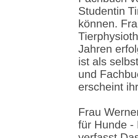
Studentin T
können. Fra
Tierphysiot
Jahren erfol
ist als selb
und Fachbuc
erscheint ih
Frau Werner
für Hunde -
verfasst.Da