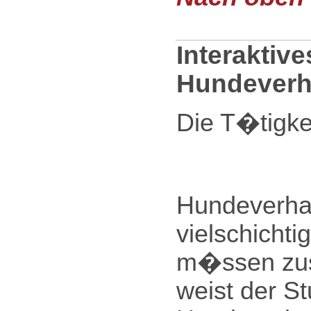
Interaktiv
Hundeverha
Die T�tigke
Hundeverhal
vielschicht
m�ssen zus
weist der S