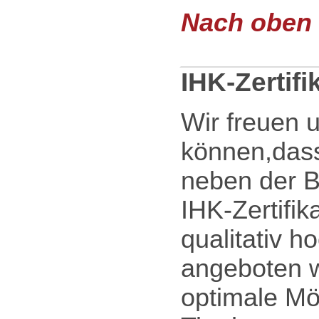
Nach oben .
IHK-Zertif
Wir freuen u
können,dass
neben der B
IHK-Zertifik
qualitativ h
angeboten w
optimale Mög