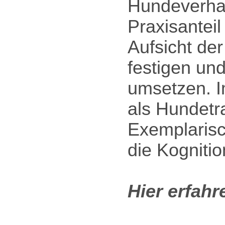
Hundeverhal
Praxisantei
Aufsicht de
festigen un
umsetzen. I
als Hundetr
Exemplarisc
die Kogniti
Hier erfahr