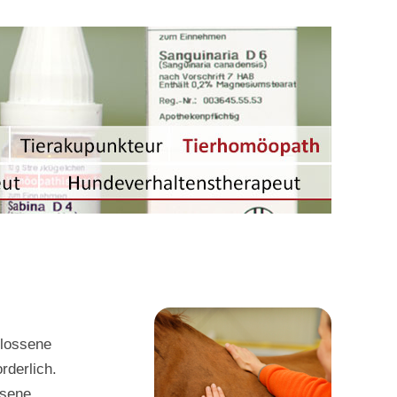
hlossene
rderlich.
ssene